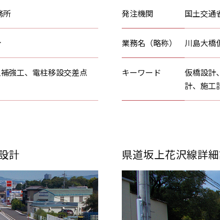
務所
発注機関
国土交通
計
業務名（略称）
川島大橋
土補強工、電柱移設交差点
キーワード
仮橋設計
計、施工
設計
県道坂上花沢線詳細