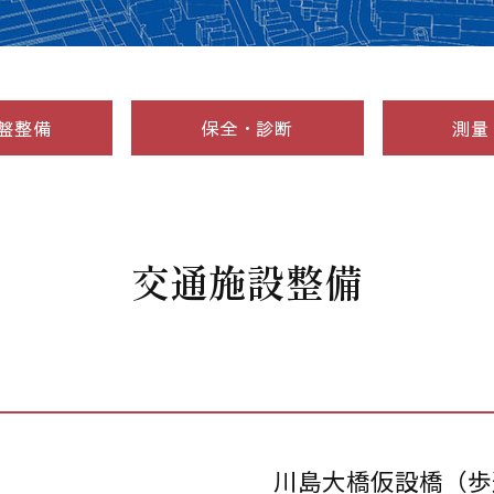
盤整備
保全・診断
測量
交通施設整備
川島大橋仮設橋（歩